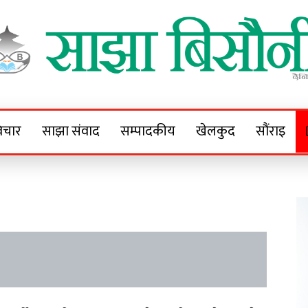
Sajha Bisaunee
e News Portal
िचार
साझा संवाद
सम्पादकीय
खेलकुद
सौंराइ