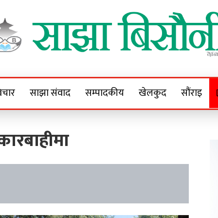
Sajha Bisaunee
e News Portal
िचार
साझा संवाद
सम्पादकीय
खेलकुद
सौंराइ
 कारबाहीमा