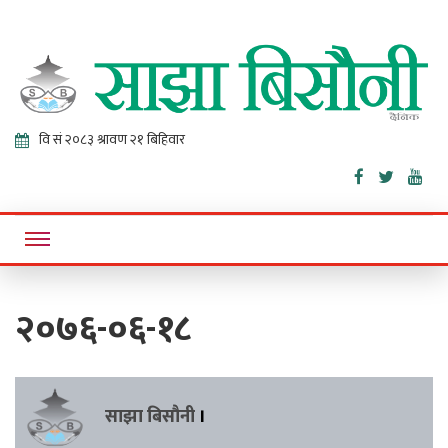
Sajha
Online News Portal
Bisaunee
२०७६-०६-१८
साझा बिसौनी
।