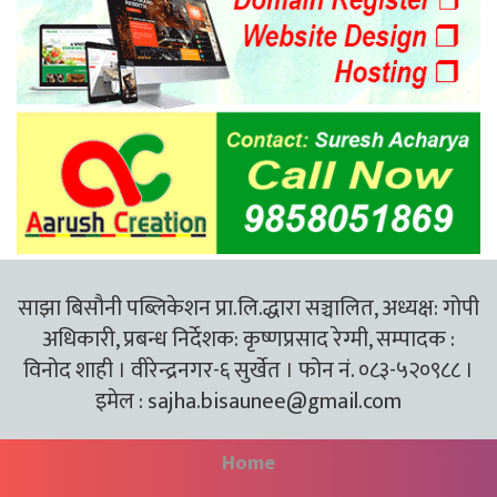
साझा बिसौनी पब्लिकेशन प्रा.लि.द्धारा सञ्चालित, अध्यक्ष: गोपी
अधिकारी, प्रबन्ध निर्देशक: कृष्णप्रसाद रेग्मी, सम्पादक :
विनोद शाही । वीरेन्द्रनगर-६ सुर्खेत । फोन नं. ०८३-५२०९८८ ।
इमेल :
sajha.bisaunee@gmail.com
Home