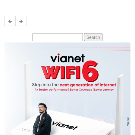
Search
for: