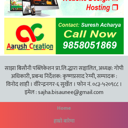
साझा बिसौनी पब्लिकेशन प्रा.लि.द्धारा सञ्चालित, अध्यक्ष: गोपी
अधिकारी, प्रबन्ध निर्देशक: कृष्णप्रसाद रेग्मी, सम्पादक :
विनोद शाही । वीरेन्द्रनगर-६ सुर्खेत । फोन नं. ०८३-५२०९८८ ।
इमेल :
sajha.bisaunee@gmail.com
Home
हाम्रो बारेमा