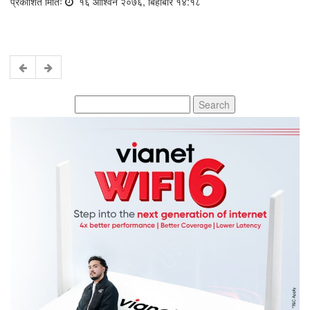
प्रकाशित मितिः
१६ आश्विन २०७६, बिहीबार १४:१८
Search
for: