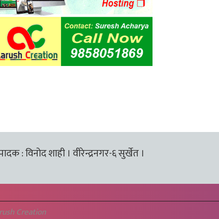
्पादक : विनोद शाही । वीरेन्द्रनगर-६ सुर्खेत ।
rush Creation