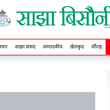
Sajha Bisaunee
e News Portal
िचार
साझा संवाद
सम्पादकीय
खेलकुद
सौंराइ