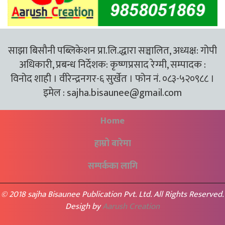
साझा बिसौनी पब्लिकेशन प्रा.लि.द्धारा सञ्चालित, अध्यक्ष: गोपी
अधिकारी, प्रबन्ध निर्देशक: कृष्णप्रसाद रेग्मी, सम्पादक :
विनोद शाही । वीरेन्द्रनगर-६ सुर्खेत । फोन नं. ०८३-५२०९८८ ।
इमेल :
sajha.bisaunee@gmail.com
Home
हाम्रो बारेमा
सम्पर्कका लागि
© 2018 sajha Bisaunee Publication Pvt. Ltd. All Rights Reserved.
Desigh by
Aarush Creation