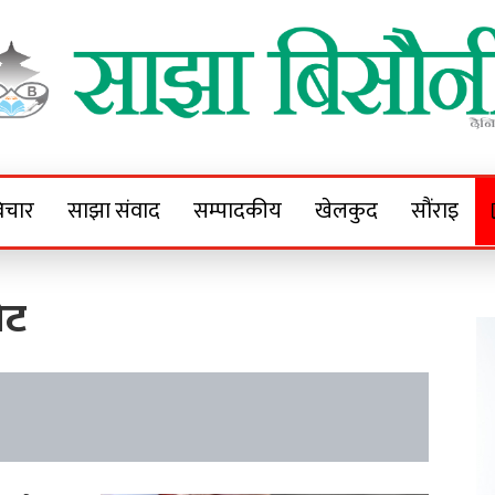
Sajha Bisaunee
e News Portal
िचार
साझा संवाद
सम्पादकीय
खेलकुद
सौंराइ
ोट