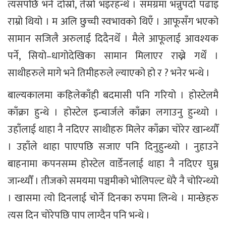
त्यसपछि भने दोस्रो, तेस्रो भइरहन्थेँ । समग्रमा भन्नुपर्दा पढाइ
राम्रो थियो । म अलि छुच्ची स्वभावको थिएँ । आफूसँग भएको
सामान सजिलै अरुलाई दिदैनथेँ । मैले आफूलाई आवश्यक
पर्ने, सियो–धागोदेखिका सामान मिलाएर राख्ने गर्थें ।
साथीहरुले मागे भने तिमीहरुले ल्याएको हो र ? भनेर भन्थे ।
बाल्यकालमा कहिलेकाँही बदमासी पनि गरियो । होस्टेलमै
काँक्रा हुन्थे । होस्टेल इन्चार्जले काँक्रा लगाउनु हुन्थ्यो ।
उहाँलाई थाहा नै नदिएर साथीहरु मिलेर काँक्रा चोरेर खान्थ्यौँ
। उहाँले थाहा पाएपछि सजाए पनि दिनुहुन्थ्यो । नुहाउने
बाहनामा कपनसम्म होस्टेल वार्डेनलाई थाहा नै नदिएर घुम्न
जान्थ्यौँ । तीजको समयमा पञ्चमीको भोलिपल्ट धेरै नै चोरिन्थ्यो
। खासमा त्यो दिनलाई चोर्ने दिनका रुपमा लिन्थे । मान्छेहरु
त्यस दिन चोरेपछि पाप लाग्दैन पनि भन्थे ।