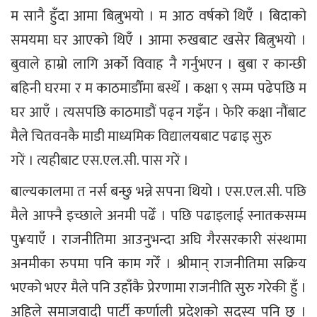
म सानै हुँदा आमा बित्नुभयो । म आठ वर्षको थिएँ । बिदाको
समयमा घर आएको थिएँ । आमा रुखबाट खसेर बित्नुभयो ।
बुवाले हाम्रो लागि अर्को विवाह नै गर्नुभएन । बुबा र कान्छी
बहिनी घरमा र म काठमाडौँमा बस्थेँ । कक्षा ९ सम्म पढेपछि म
घर आएँ । त्यसपछि काठमाडौं पढ्न गइँन । फेरि कक्षा नौंबाट
मैले चितवनकै माडी माध्यमिक विद्यालयबाट पढाइ सुरु
गरें । त्यहीबाट एस.एल.सी. पास गरें ।
बाल्यकालमा त नर्स बन्छु भन्ने सपना थियो । एस.एल.सी. पछि
मैले आफ्नै इच्छाले अनमी पढेँ । पछि पढाइलाई स्नातकसम्म
पु¥याएँ । राजनीतिमा आउनुभन्दा अघि गैरसरकारी संस्थामा
अनमीका रुपमा पनि काम गरेँ । श्रीमान् राजनीतिमा सक्रिय
भएको भएर मैले पनि उहाँकै प्रेरणामा राजनीति सुरु गरेकी हुँ ।
अहिले समाजवादी पार्टी कर्णाली प्रदेशको सदस्य पनि छु ।