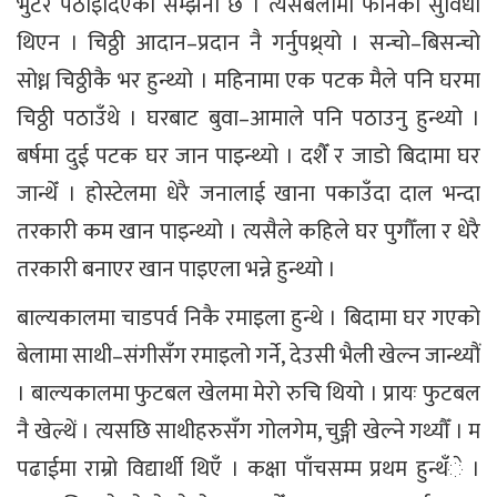
भुटेर पठाइदिएको सम्झना छ । त्यसबेलामा फोनको सुविधा
थिएन । चिठ्ठी आदान–प्रदान नै गर्नुपथ्र्यो । सन्चो–बिसन्चो
सोध्न चिठ्ठीकै भर हुन्थ्यो । महिनामा एक पटक मैले पनि घरमा
चिठ्ठी पठाउँथे । घरबाट बुवा–आमाले पनि पठाउनु हुन्थ्यो ।
बर्षमा दुई पटक घर जान पाइन्थ्यो । दशैँ र जाडो बिदामा घर
जान्थेँ । होस्टेलमा धेरै जनालाई खाना पकाउँदा दाल भन्दा
तरकारी कम खान पाइन्थ्यो । त्यसैले कहिले घर पुगौँला र धेरै
तरकारी बनाएर खान पाइएला भन्ने हुन्थ्यो ।
बाल्यकालमा चाडपर्व निकै रमाइला हुन्थे । बिदामा घर गएको
बेलामा साथी–संगीसँग रमाइलो गर्ने, देउसी भैली खेल्न जान्थ्यौं
। बाल्यकालमा फुटबल खेलमा मेरो रुचि थियो । प्रायः फुटबल
नै खेल्थें । त्यसछि साथीहरुसँग गोलगेम, चुङ्गी खेल्ने गथ्यौँ । म
पढाईमा राम्रो विद्यार्थी थिएँ । कक्षा पाँचसम्म प्रथम हुन्थँे ।