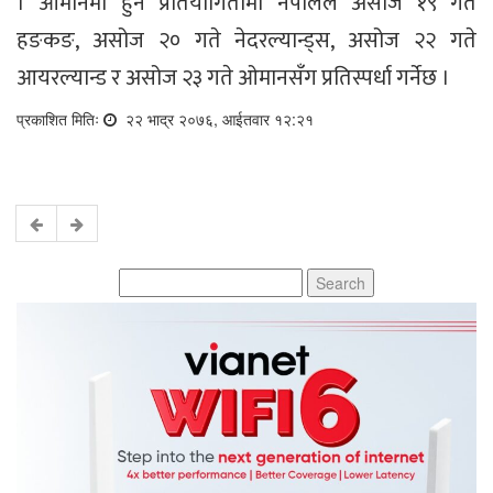
। ओमानमा हुने प्रतियोगितामा नेपालले असोज १९ गते
हङकङ, असोज २० गते नेदरल्यान्ड्स, असोज २२ गते
आयरल्यान्ड र असोज २३ गते ओमानसँग प्रतिस्पर्धा गर्नेछ ।
प्रकाशित मितिः
२२ भाद्र २०७६, आईतवार १२:२१
Search
for: