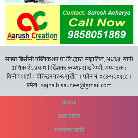
साझा बिसौनी पब्लिकेशन प्रा.लि.द्धारा सञ्चालित, अध्यक्ष: गोपी
अधिकारी, प्रबन्ध निर्देशक: कृष्णप्रसाद रेग्मी, सम्पादक :
विनोद शाही । वीरेन्द्रनगर-६ सुर्खेत । फोन नं. ०८३-५२०९८८ ।
इमेल :
sajha.bisaunee@gmail.com
Home
हाम्रो बारेमा
सम्पर्कका लागि