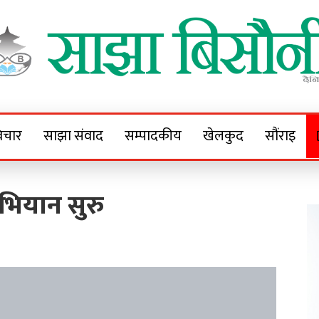
Sajha Bisaunee
e News Portal
िचार
साझा संवाद
सम्पादकीय
खेलकुद
सौंराइ
अभियान सुरु