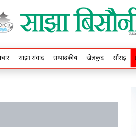
Sajha Bisaunee
e News Portal
िचार
साझा संवाद
सम्पादकीय
खेलकुद
सौंराइ