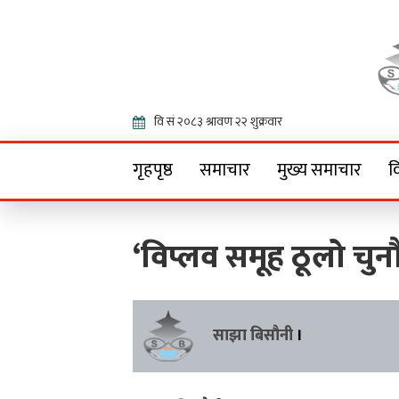
Onlin
गृहपृष्ठ
समाचार
मुख्य समाचार
व
‘विप्लव समूह ठूलो चुन
साझा बिसौनी
।