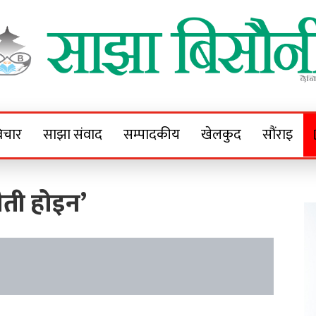
Sajha Bisaunee
e News Portal
िचार
साझा संवाद
सम्पादकीय
खेलकुद
सौंराइ
ौती होइन’