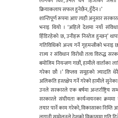
लागेका थिए,’उनले थपे ‘हिजोको जस्त
क्रियाकलाप सफल हुनेछैन, हुँदैन ।’
शान्तिपूर्ण रूपमा आए त्यही अनुसार सरकारले
भनाइ थियो । ‘अहिले देशमा नयाँ संविध
हिँडिरहेको छ, उनीहरू निस्तेज हुन्छन्’ थ
गतिविधिको अन्त्य गर्ने गृहमन्त्रीको भनाइ छ
राज्य र संविधान विरोधी तत्व विरुद्ध सरकार
बमोजिम नियन्त्रण गछौं, हामीले वार्ताका 
गरेका छौ ।’ विप्लव समूहको ज्यादति धेर
अलिकति हस्तक्षेप गर्ने गरेको हामीले सुनेका छौं
उनले सरकारले एक बर्षमा अन्तर्राष्ट्रिय स
सरकारले संघीयता कार्यन्वयनका क्रमम
तयार पार्ने काम गरेको, विकासाका निम्ति आव
लगानी सम्मेलनले देशको विकासमा गति दिन