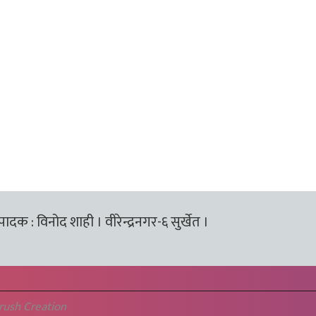
्पादक : विनोद शाही । वीरेन्द्रनगर-६ सुर्खेत ।
rush Creation