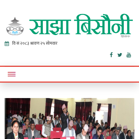
Sajha
Online News Portal
Bisaunee