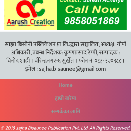
साझा बिसौनी पब्लिकेशन प्रा.लि.द्धारा सञ्चालित, अध्यक्ष: गोपी
अधिकारी, प्रबन्ध निर्देशक: कृष्णप्रसाद रेग्मी, सम्पादक :
विनोद शाही । वीरेन्द्रनगर-६ सुर्खेत । फोन नं. ०८३-५२०९८८ ।
इमेल :
sajha.bisaunee@gmail.com
Home
हाम्रो बारेमा
सम्पर्कका लागि
© 2018 sajha Bisaunee Publication Pvt. Ltd. All Rights Reserved.