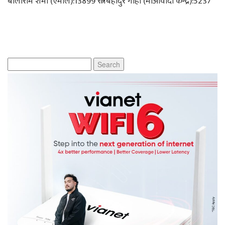
बालाराम शर्मा (एमाले):13899 रत्नबहादुर गाहा (माओवादी केन्द्र):5237
Search
for: