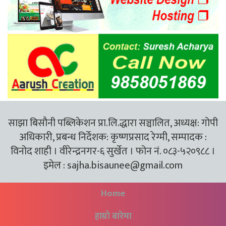
साझा बिसौनी पब्लिकेशन प्रा.लि.द्धारा सञ्चालित, अध्यक्ष: गोपी
अधिकारी, प्रबन्ध निर्देशक: कृष्णप्रसाद रेग्मी, सम्पादक :
विनोद शाही । वीरेन्द्रनगर-६ सुर्खेत । फोन नं. ०८३-५२०९८८ ।
इमेल :
sajha.bisaunee@gmail.com
Home
हाम्रो बारेमा