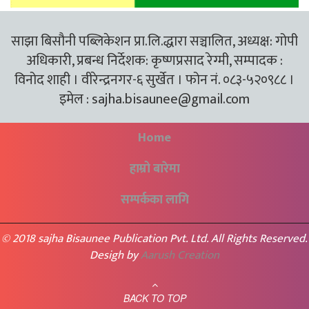
साझा बिसौनी पब्लिकेशन प्रा.लि.द्धारा सञ्चालित, अध्यक्ष: गोपी
अधिकारी, प्रबन्ध निर्देशक: कृष्णप्रसाद रेग्मी, सम्पादक :
विनोद शाही । वीरेन्द्रनगर-६ सुर्खेत । फोन नं. ०८३-५२०९८८ ।
इमेल :
sajha.bisaunee@gmail.com
Home
हाम्रो बारेमा
सम्पर्कका लागि
© 2018 sajha Bisaunee Publication Pvt. Ltd. All Rights Reserved.
Desigh by
Aarush Creation
BACK TO TOP