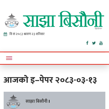
Sajha
Online News Portal
Bisaunee
आजको इ–पेपर २०८३-०३-१३
साझा बिसौनी
।