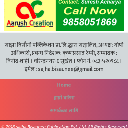
साझा बिसौनी पब्लिकेशन प्रा.लि.द्धारा सञ्चालित, अध्यक्ष: गोपी
अधिकारी, प्रबन्ध निर्देशक: कृष्णप्रसाद रेग्मी, सम्पादक :
विनोद शाही । वीरेन्द्रनगर-६ सुर्खेत । फोन नं. ०८३-५२०९८८ ।
इमेल :
sajha.bisaunee@gmail.com
Home
हाम्रो बारेमा
सम्पर्कका लागि
© 2018 sajha Bisaunee Publication Pvt. Ltd. All Rights Reserved.