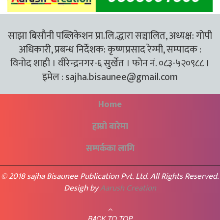
साझा बिसौनी पब्लिकेशन प्रा.लि.द्धारा सञ्चालित, अध्यक्ष: गोपी
अधिकारी, प्रबन्ध निर्देशक: कृष्णप्रसाद रेग्मी, सम्पादक :
विनोद शाही । वीरेन्द्रनगर-६ सुर्खेत । फोन नं. ०८३-५२०९८८ ।
इमेल :
sajha.bisaunee@gmail.com
Home
हाम्रो बारेमा
सम्पर्कका लागि
© 2018 sajha Bisaunee Publication Pvt. Ltd. All Rights Reserved.
Desigh by
Aarush Creation
BACK TO TOP