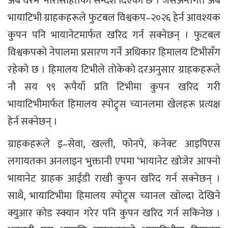
अब घरमै’ नारासहितको सन्देश दिएको छ । जसअन्तर्गत अब
भायाटिभी ग्राहकहरूले फुटबल विश्वकप–२०२६ हेर्न आवश्यक
कुपन पनि भायानेटमार्फत खरिद गर्न सक्नेछन् । फुटबल
विश्वकपको नेपालमा प्रसारण गर्ने अधिकार हिमालय टिभीसँग
रहेको छ । हिमालय टिभीले तोकेको दरअनुसार ग्राहकहरूले
नौ सय ९९ रूपैयाँ प्रति टिभीमा कुपन खरिद गरी
भायाटिभीमार्फत हिमालय स्पोट्र्स च्यानलमा खेलहरू प्रत्यक्ष
हेर्न सक्नेछन् ।
ग्राहकहरूले इ–सेवा, खल्ती, फोनपे, कनेक्ट आइपिएस
लगायतका अनलाइन भुक्तानी एपमा ‘भायानेट खोजेर आफ्नो
भायानेट ग्राहक आईडी राखी कुपन खरिद गर्न सक्नेछन् ।
साथै, भायाटिभीमा हिमालय स्पोट्र्स च्यानल खोल्दा देखिने
क्युआर कोड स्क्यान गरेर पनि कुपन खरिद गर्न सकिनेछ ।