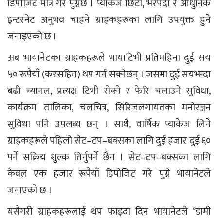
डिपोजिट मात्र गरे पुग्नेछ । प्याकेज छिटो, भरपर्दो र आधुनिक
इन्टरनेट अनुभव चाहने ग्राहकहरूका लागि उपयुक्त हुने
जनाइएको छ ।
अब भायानेटका ग्राहकहरूले भायाटिभी प्रतिमहिना दुई सय
५० रूपैयाँ (करसहित) थप गर्न सक्नेछन् । जसमा दुई सयभन्दा
बढी च्यानल, प्रत्यक्ष टिभी रोक्ने र फेरि चलाउने सुविधा,
कार्यक्रम तालिका, चलचित्र, सिरिजलगायतका मनोरञ्जन
सुविधा पनि उपलब्ध छन् । साथै, वार्षिक प्याकेज लिने
ग्राहकहरूले पहिलो सेट–टप–बक्सका लागि दुई हजार दुई ६०
पर्ने सक्रिय शुल्क तिर्नुपर्ने छैन । सेट–टप–बक्सका लागि
केवल एक हजार रूपैयाँ डिपोजिट गरे पुग्ने भायानेटले
जनाएको छ ।
यसैगरी ग्राहकहरूलाई थप फाइदा दिन भायानेटले ‘डामी