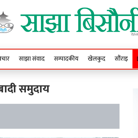
Sajha Bisaunee
e News Portal
िचार
साझा संवाद
सम्पादकीय
खेलकुद
सौंराइ
 बादी समुदाय