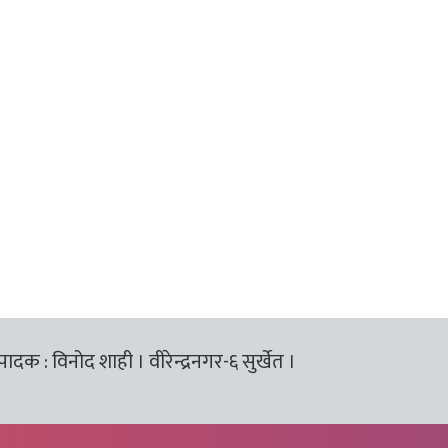
्पादक : विनोद शाही । वीरेन्द्रनगर-६ सुर्खेत ।