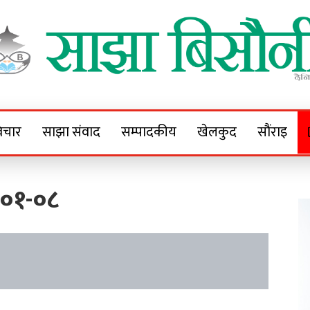
Sajha Bisaunee
e News Portal
िचार
साझा संवाद
सम्पादकीय
खेलकुद
सौंराइ
०१-०८