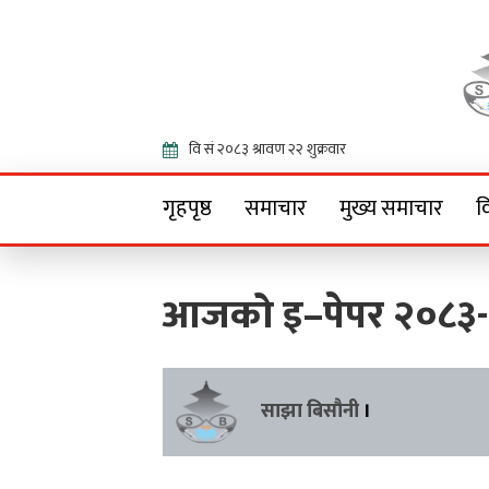
Onlin
गृहपृष्ठ
समाचार
मुख्य समाचार
व
आजको इ–पेपर २०८३-
साझा बिसौनी
।