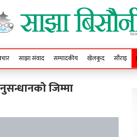
Sajha Bisaunee
e News Portal
िचार
साझा संवाद
सम्पादकीय
खेलकुद
सौंराइ
नुसन्धानको जिम्मा