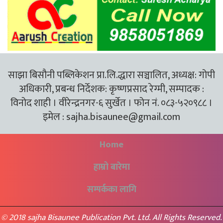
साझा बिसौनी पब्लिकेशन प्रा.लि.द्धारा सञ्चालित, अध्यक्ष: गोपी
अधिकारी, प्रबन्ध निर्देशक: कृष्णप्रसाद रेग्मी, सम्पादक :
विनोद शाही । वीरेन्द्रनगर-६ सुर्खेत । फोन नं. ०८३-५२०९८८ ।
इमेल :
sajha.bisaunee@gmail.com
Home
हाम्रो बारेमा
सम्पर्कका लागि
© 2018 sajha Bisaunee Publication Pvt. Ltd. All Rights Reserved.