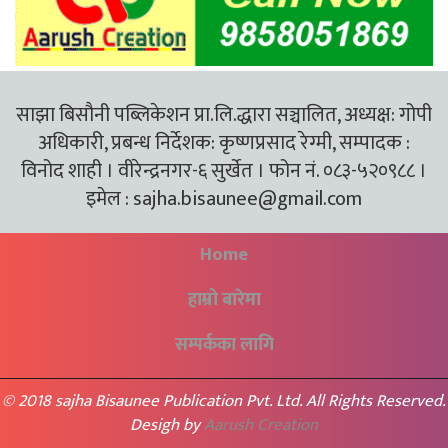
साझा बिसौनी पब्लिकेशन प्रा.लि.द्धारा सञ्चालित, अध्यक्ष: गोपी
अधिकारी, प्रबन्ध निर्देशक: कृष्णप्रसाद रेग्मी, सम्पादक :
विनोद शाही । वीरेन्द्रनगर-६ सुर्खेत । फोन नं. ०८३-५२०९८८ ।
इमेल :
sajha.bisaunee@gmail.com
Home
हाम्रो बारेमा
सम्पर्कका लागि
© 2018 sajha Bisaunee Publication Pvt. Ltd. All Rights Reserved.
Desigh by
Aarush Creation