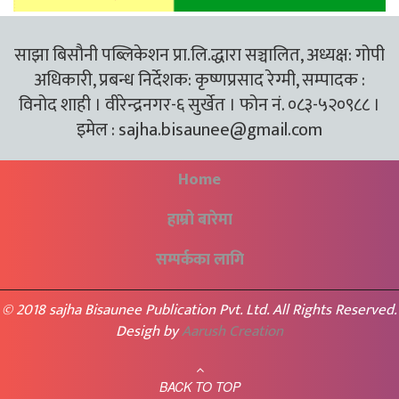
साझा बिसौनी पब्लिकेशन प्रा.लि.द्धारा सञ्चालित, अध्यक्ष: गोपी
अधिकारी, प्रबन्ध निर्देशक: कृष्णप्रसाद रेग्मी, सम्पादक :
विनोद शाही । वीरेन्द्रनगर-६ सुर्खेत । फोन नं. ०८३-५२०९८८ ।
इमेल :
sajha.bisaunee@gmail.com
Home
हाम्रो बारेमा
सम्पर्कका लागि
© 2018 sajha Bisaunee Publication Pvt. Ltd. All Rights Reserved.
Desigh by
Aarush Creation
BACK TO TOP