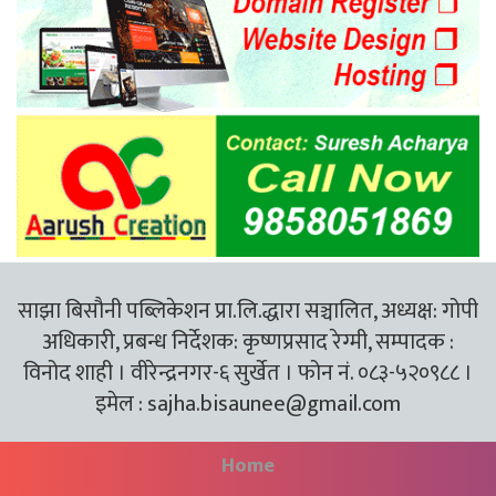
साझा बिसौनी पब्लिकेशन प्रा.लि.द्धारा सञ्चालित, अध्यक्ष: गोपी
अधिकारी, प्रबन्ध निर्देशक: कृष्णप्रसाद रेग्मी, सम्पादक :
विनोद शाही । वीरेन्द्रनगर-६ सुर्खेत । फोन नं. ०८३-५२०९८८ ।
इमेल :
sajha.bisaunee@gmail.com
Home