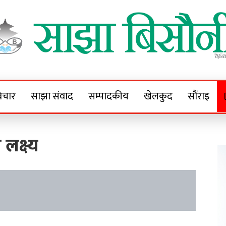
Sajha Bisaunee
e News Portal
िचार
साझा संवाद
सम्पादकीय
खेलकुद
सौंराइ
लक्ष्य