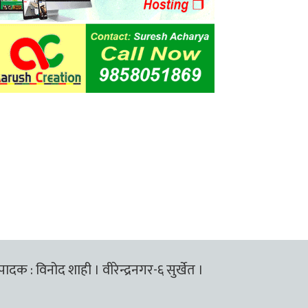
्पादक : विनोद शाही । वीरेन्द्रनगर-६ सुर्खेत ।