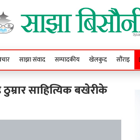
Sajha Bisaunee
e News Portal
िचार
साझा संवाद
सम्पादकीय
खेलकुद
सौंराइ
े ठुम्रार साहित्यिक बखेरीके