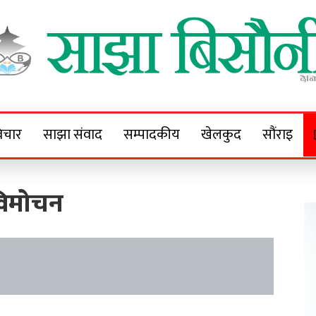
Sajha Bisaunee
e News Portal
िचार
साझा संवाद
सम्पादकीय
खेलकुद
सौंराइ
 विमोचन