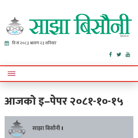
Sajha
Online News Portal
Bisaunee
आजको इ–पेपर २०८१-१०-१५
साझा बिसौनी
।