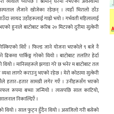
री व्यथाले च्यापेछ । श्रीमान् घरमा नभएको अवस्थामा
पताल लैजाने खोजेका रहेछन् । त्यहाँ भिरालो ठाँउ
उँदा सायद उहाँहरूलाई गाह्रो भयो । गर्भवती महिलालाई
धा नभएको हुनाले बाटोबाट करिब २० मिटरको दुरीमा सुत्केरी
स्किएको थिएँ । फिल्ड जाने योजना भएकोले ९ बजे नै
 ढिकमा पार्किङ्ग गरेको थियो । बाटोबाट तलतिर हेर्दा
थियो । मानिसहरूले झगडा गरे छ भनेर म बाटोबाट तल
ी व्यथा लागरे कराउनु भएको रहेछ । मेरो कोठामा सुत्केरी
मैले हतार–हतार सामग्री लगेर गएँ । उनीहरूसँग भएको
 सफल रूपमा बच्चा जन्मियो । त्यसपछि साल काटियो,
 सालनाल निकाल्दिएँ ।
ेको थियो । साल फुट्न हुँदैन थियो । असजिलो गरी बसेको