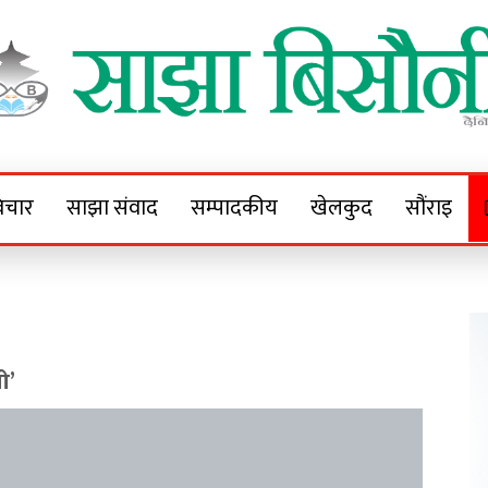
Sajha Bisaunee
e News Portal
िचार
साझा संवाद
सम्पादकीय
खेलकुद
सौंराइ
ो’