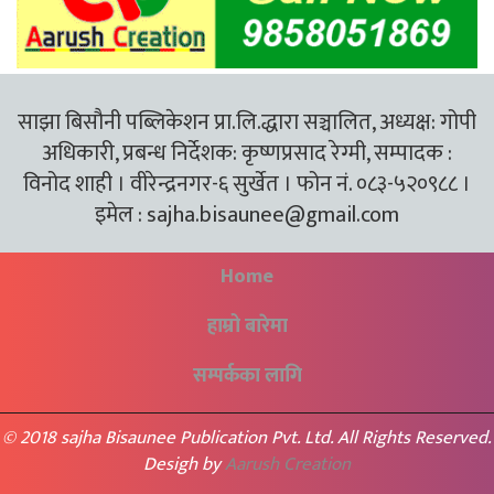
साझा बिसौनी पब्लिकेशन प्रा.लि.द्धारा सञ्चालित, अध्यक्ष: गोपी
अधिकारी, प्रबन्ध निर्देशक: कृष्णप्रसाद रेग्मी, सम्पादक :
विनोद शाही । वीरेन्द्रनगर-६ सुर्खेत । फोन नं. ०८३-५२०९८८ ।
इमेल :
sajha.bisaunee@gmail.com
Home
हाम्रो बारेमा
सम्पर्कका लागि
© 2018 sajha Bisaunee Publication Pvt. Ltd. All Rights Reserved.
Desigh by
Aarush Creation