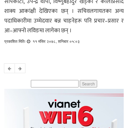
सापकोटा, उपेन्द्र थापा, विष्णुबहादुर खड्का र कालीप्रसाद
शाक्य आकांक्षी देखिएका छन् । सचिवलगायतका अन्य
पदाधिकारीमा उम्मेदवार बन्न चाहनेहरू पनि प्रचार–प्रसार र
आ–आफ्नो लविङमा लागेका छन् ।
प्रकाशित मितिः
११ मंसिर २०७८, शनिबार ०५:०३
Search
for: