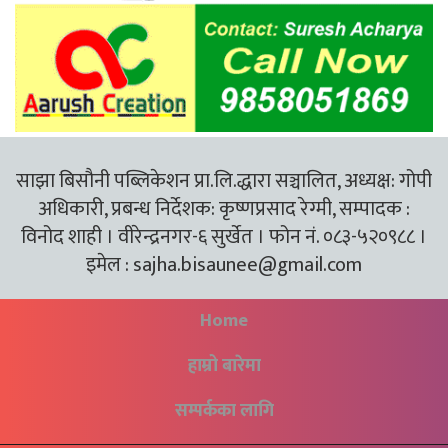
साझा बिसौनी पब्लिकेशन प्रा.लि.द्धारा सञ्चालित, अध्यक्ष: गोपी
अधिकारी, प्रबन्ध निर्देशक: कृष्णप्रसाद रेग्मी, सम्पादक :
विनोद शाही । वीरेन्द्रनगर-६ सुर्खेत । फोन नं. ०८३-५२०९८८ ।
इमेल :
sajha.bisaunee@gmail.com
Home
हाम्रो बारेमा
सम्पर्कका लागि