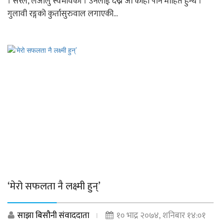
। सरल, लजालु स्वभावकी । उनलाई देख्ने जो कोही पनि मोहित हुन्थे ।
गुलावी रङ्गको कुर्तासुरुवाल लगाएकी...
‘मेरो सफलता नै लक्ष्मी हुन्’
साझा बिसौनी संवाददाता
१० भाद्र २०७४, शनिबार १४:०१