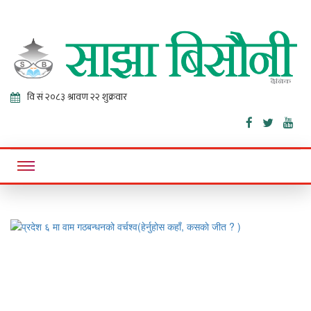
Sajha
Online News Portal
Bisaunee