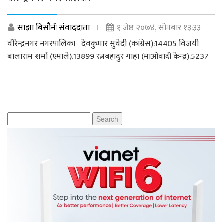
साझा बिसौनी संवाददाता
१ जेष्ठ २०७४, सोमबार १३:३३
वीरेन्द्रनगर नगरपालिका देवकुमार सुवेदी (कांग्रेस):14405 विजयी
बालाराम शर्मा (एमाले):13899 रत्नबहादुर गाहा (माओवादी केन्द्र):5237
Search
for: