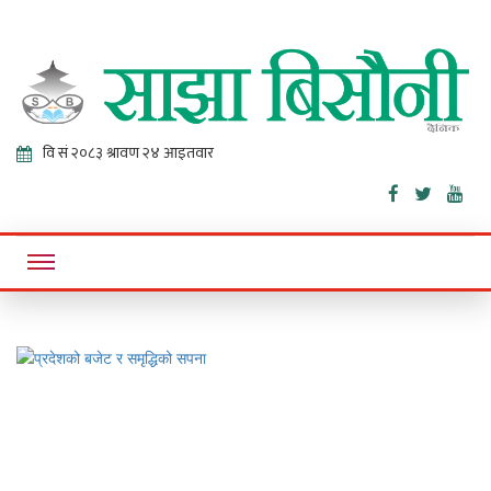
Sajha
Online News Portal
Bisaunee