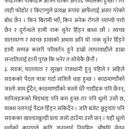
फोहोरको पोकाहरू आफ्नै घरको अगाडि फ्यालेको हुन्छौं । तर
त्यही फोहोर र किटाणुले प्रत्यक्ष रूपमा आफैंलाई असर गरेको
बोध छैन । किन बिरामी भएँ, किन अनेक रोगले च्याप्यो पत्तो
छैन र दुर्गन्धले हामी नाक थुनेर हिँड्न बाध्य छौं । स्वच्छ
वातावरण र स्वच्छ हावाको अभाव अनि यो नाक थुनेर हिँड्ने
हामी सम्पन्न कसरी परिवर्तन हुने हाम्रो लापरवाहीले हाम्रा
सन्ततिलाई हानी पुग्छ कि भनेर त सोचेकै छैनौं ।
३. सडक, यातायात र सुरक्षाः राजधानी हुनु पहिले र अहिले
सडकको पैदल यात्रा गर्दा सजिलै थाह हुन्छ । काठमाण्डौंको
जस्तो जाम हुँदैन, काठमाण्डौंको जस्तो धेरै गाडीहरू पनि छैनन्,
मानिसहरूको भिडभाड पनि कम हुन्छ तर पनि धुलो उस्तै छ,
माक्स नलगाई पैदल हिँड्न सकिदैंन । जति बजेट छुट्टयाए पनि
सडकका खाल्डाखुल्डी प्राय जसो ठाउँमा उस्तै छन् । यही धुलो
धुवाँको कारणले कति जनालाई नियमित औषधि सेवन