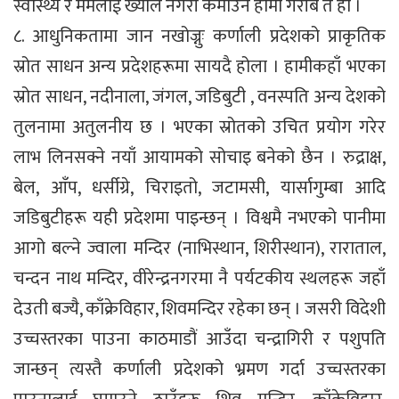
स्वास्थ्य र मर्मलाई ख्याल नगरी कमाउने हामी गरीब त हौं ।
८. आधुनिकतामा जान नखोज्नुः कर्णाली प्रदेशको प्राकृतिक
स्रोत साधन अन्य प्रदेशहरूमा सायदै होला । हामीकहाँ भएका
स्रोत साधन, नदीनाला, जंगल, जडिबुटी , वनस्पति अन्य देशको
तुलनामा अतुलनीय छ । भएका स्रोतको उचित प्रयोग गरेर
लाभ लिनसक्ने नयाँ आयामको सोचाइ बनेको छैन । रुद्राक्ष,
बेल, आँप, धर्सीग्रे, चिराइतो, जटामसी, यार्सागुम्बा आदि
जडिबुटीहरू यही प्रदेशमा पाइन्छन् । विश्वमै नभएको पानीमा
आगो बल्ने ज्वाला मन्दिर (नाभिस्थान, शिरीस्थान), राराताल,
चन्दन नाथ मन्दिर, वीरेन्द्रनगरमा नै पर्यटकीय स्थलहरू जहाँ
देउती बज्यै, काँक्रेविहार, शिवमन्दिर रहेका छन् । जसरी विदेशी
उच्चस्तरका पाउना काठमाडौं आउँदा चन्द्रागिरी र पशुपति
जान्छन् त्यस्तै कर्णाली प्रदेशको भ्रमण गर्दा उच्चस्तरका