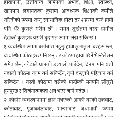
हावापानी, खेतीयोग्य जमिनको अभाव, शिक्षा, स्वास्थ्य,
खानपान लगायतका कुरामा आवश्यक शिक्षाको कमीले
गरिवीको रूपमा रहनु स्वाभाविक होला तर शहरमा बस्ने हामी
पनि धेरै कुराले गरीव छौं । समग्र सुर्खेतमा बस्दा हामीले
देखेको कुराहरू यसरी बुदागत रूपमा लेख्न सकिन्छ ।
१. व्यवस्थित रूपमा बसोबास नहुनुः हाम्रा ठूलाठूला घरहरू छन्,
व्यवस्थित कोठाहरू पनि छन् तर कोठमा हावा छिर्ने भेन्टिलेसन
समेत छैन, कोठाले घामको उज्यालो पाउँदैन, दिनमा पनि बत्ती
नबाली कोठमा काम गर्न सकिदैंन, कुनै वस्तुको पहिचान गर्न
सकिदैन । यस्तो कोठामा बसेको मान्छेको मनपनि साँघुरो
हुनपुग्छ र सिर्जनात्मकता क्षय भएर जाने गर्दछ ।
२. फोहोर व्यवस्थापनमा ज्ञान नभएकोः आफ्नै घरको छतबाट,
कोठाबाट, पूजाकोठाबाट, भान्साबाट जथाभावी रूपमा