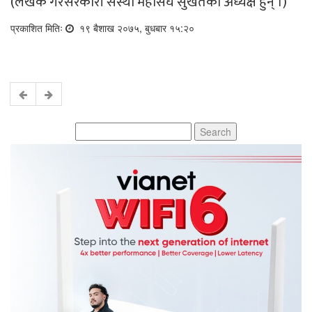
(लेखक गैरसरकारी संस्था महासंघ सुर्खेतका अध्यक्ष हुन् ।)
प्रकाशित मितिः
१९ बैशाख २०७५, बुधबार १५:२०
Search
for: