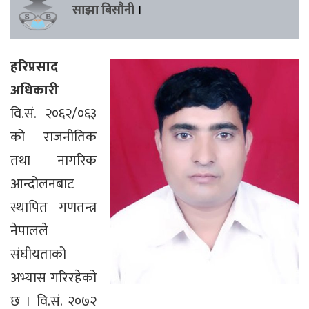
साझा बिसौनी
।
हरिप्रसाद
अधिकारी
वि.सं. २०६२/०६३
को राजनीतिक
तथा नागरिक
आन्दोलनबाट
स्थापित गणतन्त्र
नेपालले
संघीयताको
अभ्यास गरिरहेको
छ । वि.सं. २०७२