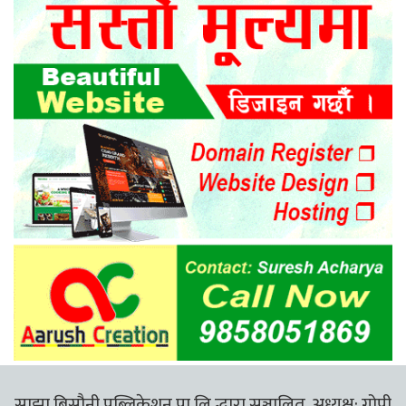
साझा बिसौनी पब्लिकेशन प्रा.लि.द्धारा सञ्चालित, अध्यक्ष: गोपी