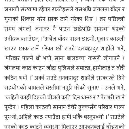
जनाको संख्यामा रहेका राउटेहरूले यसअघि जंगलमा बाँदर र
गुनाको शिकार गरेर छाक टार्ने गरेका थिए । तर पछिल्लो
समय जंगली जनावर नै पाउन छाडेपछि समस्या भएको
उनीहरू बताउँछन् । ‘अचेल बाँदर पाउन छाड्यो, मूला र काउली
खाएर छाक टार्ने गरेका छौं’ राउटे दलबहादुर शाहीले भने,
‘परिवार पाल्नै धौ भयो, साना बालबच्चा कसरी जोगाउने ?
जंगलमा काठ काट्न जाँदा पुलिसले समात्छ, हामीलाई त बाँच्नै
कठिन भयो ।’ अर्का राउटे धनबहादुर शाहीले सरकारले दिने
सहयोगको चामलले वस्तीमा नपुग्ने गरेको सुनाए । उनले भने,
‘कहिले काहीं दिएको चीजले कति दिन धान्छ र ? पेटभरी खानै
पुग्दैन । पहिला काठको सामान बेचेरै ढुक्कसँग परिवार पाल्न
पुग्थ्यो, अहिले काठ नपाउँदा हामी भोकै बस्नुप¥यो ।’ राउटेले
वनको काठ काट्ने व्यवस्था मिलाएर आफूहरूलाई बाँच्नसक्ने