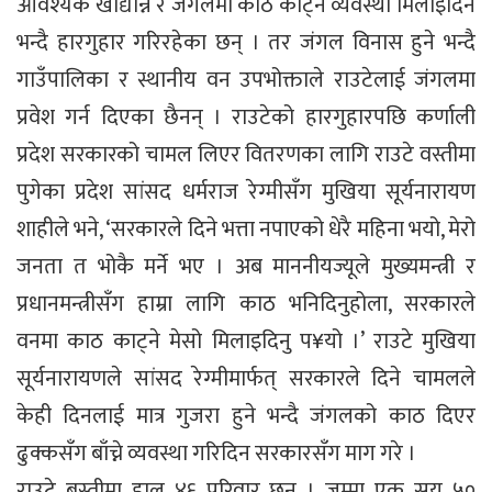
आवश्यक खाद्यान्न र जंगलमा काठ काट्ने व्यवस्था मिलाइदिन
भन्दै हारगुहार गरिरहेका छन् । तर जंगल विनास हुने भन्दै
गाउँपालिका र स्थानीय वन उपभोक्ताले राउटेलाई जंगलमा
प्रवेश गर्न दिएका छैनन् । राउटेको हारगुहारपछि कर्णाली
प्रदेश सरकारको चामल लिएर वितरणका लागि राउटे वस्तीमा
पुगेका प्रदेश सांसद धर्मराज रेग्मीसँग मुखिया सूर्यनारायण
शाहीले भने, ‘सरकारले दिने भत्ता नपाएको धेरै महिना भयो, मेरो
जनता त भोकै मर्ने भए । अब माननीयज्यूले मुख्यमन्त्री र
प्रधानमन्त्रीसँग हाम्रा लागि काठ भनिदिनुहोला, सरकारले
वनमा काठ काट्ने मेसो मिलाइदिनु प¥यो ।’ राउटे मुखिया
सूर्यनारायणले सांसद रेग्मीमार्फत् सरकारले दिने चामलले
केही दिनलाई मात्र गुजरा हुने भन्दै जंगलको काठ दिएर
ढुक्कसँग बाँच्ने व्यवस्था गरिदिन सरकारसँग माग गरे ।
राउटे बस्तीमा हाल ४६ परिवार छन् । जम्मा एक सय ५०