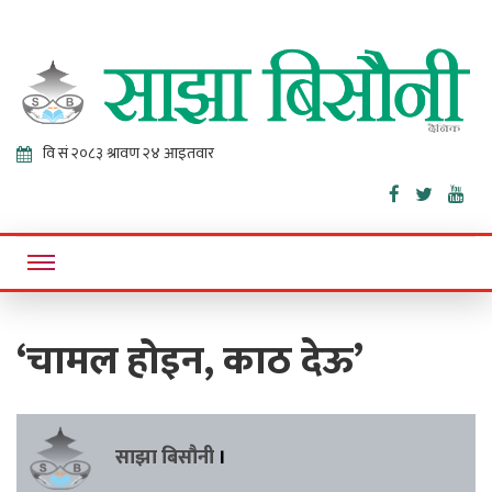
Sajha
Online News Portal
Bisaunee
‘चामल होइन, काठ देऊ’
साझा बिसौनी
।