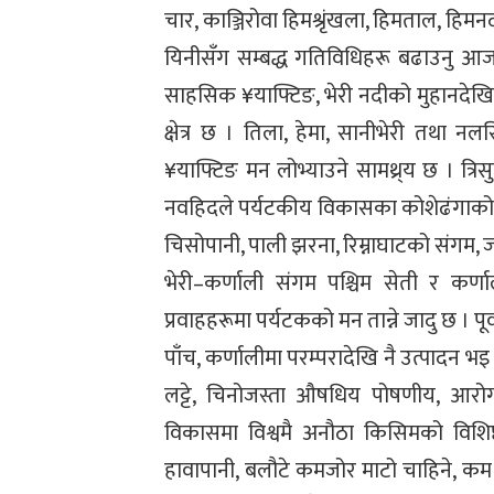
चार, काञ्जिरोवा हिमश्रृंखला, हिमताल, हिम
यिनीसँग सम्बद्ध गतिविधिहरू बढाउनु आज
साहसिक ¥याफ्टिङ, भेरी नदीको मुहानदेखि ग
क्षेत्र छ । तिला, हेमा, सानीभेरी तथा
¥याफ्टिङ मन लोभ्याउने सामथ्र्य छ । त्रिस
नवहिदले पर्यटकीय विकासका कोशेढंगाको का
चिसोपानी, पाली झरना, रिम्नाघाटको संगम, 
भेरी–कर्णाली संगम पश्चिम सेती र कर्ण
प्रवाहहरूमा पर्यटकको मन तान्ने जादु छ । 
पाँच, कर्णालीमा परम्परादेखि नै उत्पादन भ
लट्टे, चिनोजस्ता औषधिय पोषणीय, आरो
विकासमा विश्वमै अनौठा किसिमको विशिष्ट
हावापानी, बलौटे कमजोर माटो चाहिने, कम स