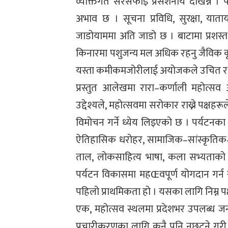
व्यक्तिगत सरसफाइ प्रसंशनीय देखिन्न 
अभाव छ । सूचना प्रविधि, सुरक्षा, याताया
जाडोयाममा अति जाडो छ । बाटामा प्रशस्त
किनारमा पशुजन्य मल अधिक रहनु जैविक कृष
यस्ता कमीकमजोरीलाई अयोजकले उचित र प्र
प्रस्तुत आलेखमा रारा–कर्णाली महोत्स
उद्देश्यले, महोत्सवमा सरोकार राख्ने पक्षह
विमोचन गर्ने ध्येय लिइएको छ । पर्यटनका दृ
ऐतिहासिक धरोहर, सामाजिक–सांस्कृतिक–आर्
ताल, लोकसाहित्य भाषा, कला सभ्यताको व
पर्यटन विकासमा महŒवपूर्ण योगदान गर्न
पहिलो प्राथमिकता हो । यसका लागि निम्न 
एक, महोत्सव स्थलमा प्रदेशभर उपलब्ध जनत
प्रचारीकरणका लागि कुनै पनि नछुट्ने गरी प्रदर्