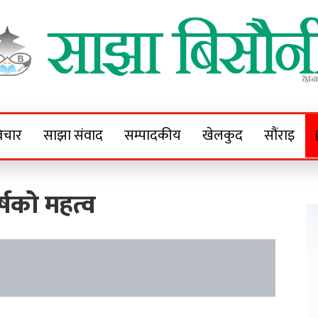
Sajha Bisaunee
e News Portal
िचार
साझा संवाद
सम्पादकीय
खेलकुद
सौंराइ
्षको महत्व