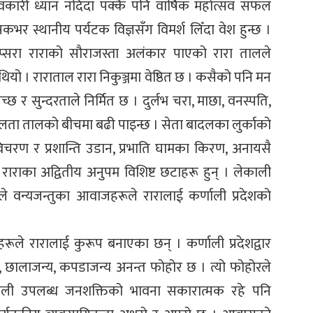
कारी ध्यान नदिँदा पक्कै पनि वार्षिक महोत्सव सफल
भर स्थानीय पर्यटक विज्ञसँग विमर्श लिँदा वेश हुन्छ ।
ो अप्सरा राराको सौराजस्ता अलंकार पाएको रारा तालले
ियो । राराताल रारा निकुञ्जमा वेष्ठित छ । कसैको पनि मन
वच्छ र सुन्दरताले निर्मित छ । दुर्लभ चरा, माछा, वनस्पति,
विशालता तालको बीचमा बढी पाइन्छ । सेता बादलका लुर्काको
रण र प्रशान्ति उडान, प्रभाति घामका किरण, अनायसै
राराका अद्वितीय अनुपम विशिष्ट छटाहरू हुन् । लेकाली
े वन्यजन्तुका आवाजहरूले रारालाई कर्णाली प्रदेशको
रूले रारालाई कुरूप बनाएका छन् । कर्णाली प्रदेशद्वार
न्य, छालाजन्य, कपडाजन्य अनन्त फोहोर छ । त्यो फोहोरले
ुगाली उपलब्ध जनशक्तिको भावना सकारात्मक रहे पनि