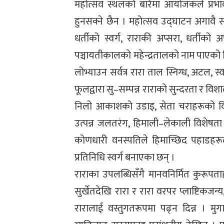
महोत्सव स्थलको बारेमा आयोजकले प्रभाव
हुनसक्ने छैन । महोत्सव उद्घाटन अगावै सक
धर्तीको स्वर्ग, राराकी अप्सरा, धर्तीक
पञ्चायतीकालको महेन्द्रतालको नाम पाएको थ
लोभ्याउन सर्वत्र रारा ताल स्निग्ध, अटल, स्
फूलद्वारा सु–सम्पन्न राराको सुन्दरता र 
निलो आकाशको उडाइ, सेता चराहरूको विच
उत्पन्न जलतरंग, हिमाली–लेकाली विशेषता 
कोणधारी वनस्पतिले हिमाच्छिद पहाडहरूल
प्रतिनिधि स्वर्ग बनाएका छन् ।
राराका उपलब्धिसँगै मानवनिर्मित कुरूपताह
सुर्खेतदेखि रारा र रारा वरपर प्लाष्टिकज
रारालाई वस्तुगतरूपमा पढ्न दिन्न । म