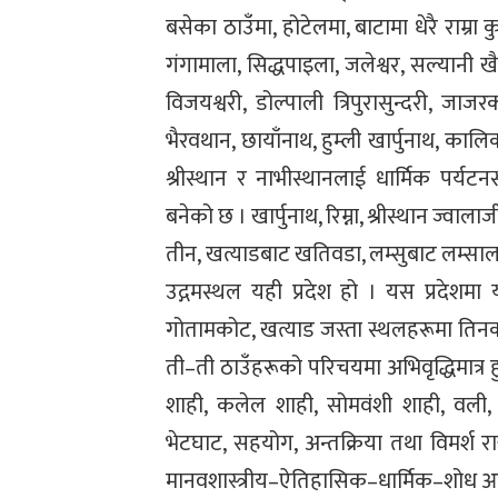
बसेका ठाउँमा, होटेलमा, बाटामा धेरै राम्रा 
गंगामाला, सिद्धपाइला, जलेश्वर, सल्यानी खैर
विजयश्वरी, डोल्पाली त्रिपुरासुन्दरी, जाज
भैरवथान, छायाँनाथ, हुम्ली खार्पुनाथ, का
श्रीस्थान र नाभीस्थानलाई धार्मिक पर्
बनेको छ । खार्पुनाथ, रिम्ना, श्रीस्थान ज्वाल
तीन, खत्याडबाट खतिवडा, लम्सुबाट लम्सा
उद्गमस्थल यही प्रदेश हो । यस प्रदेशमा य
गोतामकोट, खत्याड जस्ता स्थलहरूमा तिन
ती–ती ठाउँहरूको परिचयमा अभिवृद्धिमात्र 
शाही, कलेल शाही, सोमवंशी शाही, वली, 
भेटघाट, सहयोग, अन्तक्रिया तथा विमर्श राख
मानवशास्त्रीय–ऐतिहासिक–धार्मिक–शोध 