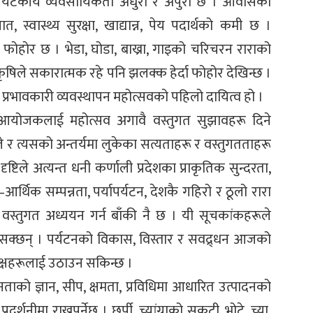
। पर्यटकीय व्यवसायिकता अधुरो र अपुरो छ । आवासको
त, स्वास्थ्य सुरक्षा, खाद्यान्न, पेय पदार्थको कमी छ ।
 फोहोर छ । भेडा, घोडा, बाख्रा, गाइको चरिचरन राराको
िले सकारात्मक रहे पनि झलक्क हेर्दा फोहोर देखिन्छ ।
भावकारी व्यवस्थापन महोत्सवको पहिलो दायित्व हो ।
व आयोजकलाई महोत्सव अगावै वस्तुगत सुझावहरू दिने
रूले र त्यसको अन्तर्यमा लुकेका सत्यताहरू र वस्तुगतताहरू
ष्टिले अत्यन्त धनी कर्णाली प्रदेशका प्राकृतिक सुन्दरता,
थिक सम्पन्नता, पर्यापर्यटन, देशकै गहिरो र ठूलो रारा
स्तुगत अध्ययन गर्न बाँकी नै छ । यी सूचकांकहरूले
 सक्छन् । पर्यटनको विकास, विस्तार र सवद्र्धन आजको
पक्षहरूलाई उठाउन सकिन्छ ।
ाको ज्ञान, सीप, क्षमता, प्रविधिमा आधारित उत्पादनको
शनीमा राख्नुपर्नेछ । छुर्पी, च्यांग्राको सुकुटी, भोटे, च्या,