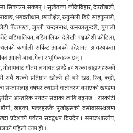
कुरा सिकाउन सक्छन् । सुर्खेतका काँक्रेबिहार, देउतीबज्यै,
ावाङ, भगवतीथान, छायाँक्षेत्र, रुकुमेली डिग्रे साइकुमारी,
रकोटी पैंकमस्टा, जुम्ली चन्दननाथ, कनकासुन्दरी, मुगाली
लिकोटे बडिमालिका, बडिमालिका दैलेखी पञ्चकोशी कोटिला,
यटनस्थलको कर्णाली सर्किट आजको प्रदेशगत आवश्यकता
ाजीका आफ्नै जात्रा, मेला र भूमिकाहरू छन् ।
ल, गोतामबाट गौतम लगायत झण्डै ४० थरका ब्राह्मणहरूको
ी सबै थरको प्रतिष्ठान खोल्ने हो भने खद, रिजु, कट्टी,
का सन्तानलाई वर्षभर ल्याउने वातावरण बनाएको खण्डमा
हुनेछैन आन्तरिक पर्यटन सदाका लागि बढ्नेछ । रास्कोटी
डाँगी, खड्का, मल्लहरूकै पुर्खाहरूको बसोबासस्थलमा
्दा प्रदेशको पर्यटन सवद्र्धन बिग्रदैन । समाजशास्त्रीय,
आजको पहिलो काम हो ।