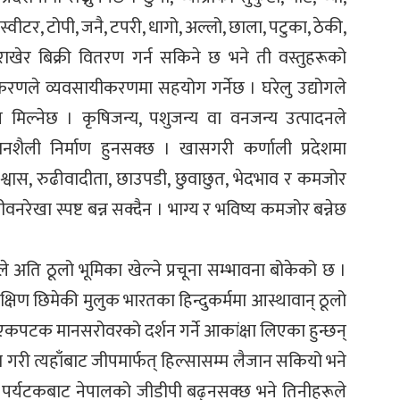
, स्वीटर, टोपी, जनै, टपरी, धागो, अल्लो, छाला, पटुका, ठेकी,
ा राखेर बिक्री वितरण गर्न सकिने छ भने ती वस्तुहरूको
करणले व्यवसायीकरणमा सहयोग गर्नेछ । घरेलु उद्योगले
मिल्नेछ । कृषिजन्य, पशुजन्य वा वनजन्य उत्पादनले
शैली निर्माण हुनसक्छ । खासगरी कर्णाली प्रदेशमा
्वास, रुढीवादीता, छाउपडी, छुवाछुत, भेदभाव र कमजोर
नरेखा स्पष्ट बन्न सक्दैन । भाग्य र भविष्य कमजोर बन्नेछ
ले अति ठूलो भूमिका खेल्ने प्रचूना सम्भावना बोकेको छ ।
दक्षिण छिमेकी मुलुक भारतका हिन्दुकर्ममा आस्थावान् ठूलो
कपटक मानसरोवरको दर्शन गर्ने आकांक्षा लिएका हुन्छन्
ा गरी त्यहाँबाट जीपमार्फत् हिल्सासम्म लैजान सकियो भने
पर्यटकबाट नेपालको जीडीपी बढ्नसक्छ भने तिनीहरूले