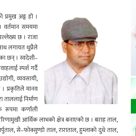
ो प्रमुख अङ्ग हो ।
ो । वर्तमान समयमा
उल्लेख्य छ । राजा
िनाथ लगायत थुप्रैले
ेका छन् । स्वदेशी–
ाहलाई स्पर्श गर्दै
द्योगी, व्यवसायी,
। प्रकृतिले मानव
ारा ताललाई निर्माण
मक रूपमा कर्णाली
परिणामुखी आर्थिक लाभको क्षेत्र बनाएको छ । बराह ताल,
र्पुताल, से–फोक्सुण्डो ताल, राराताल, हुम्लाको दुधे ताल,