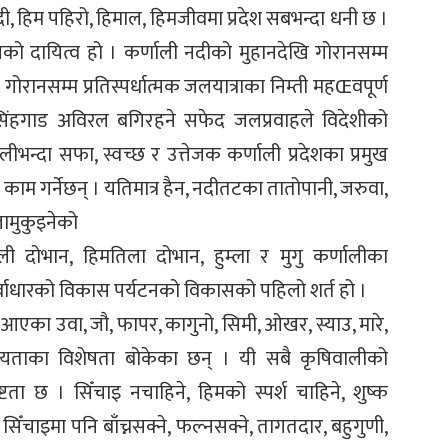
नदी, हिम पहिरो, हिमाल, हिमजीवमा प्रदेश सबभन्दा धनी छ ।
को दायित्व हो । कर्णाली नदीको मुहानदेखि गोरानसम्म
ोरानसम्म प्रतिस्पर्धात्मक जलयात्राका निम्ती महŒवपूर्ण
 नलसिंहगाड अविरल बगिरहने सफेद जलप्रवाहले विदेशीको
ुलीभन्दा सफा, स्वच्छ र उत्तेजक कर्णाली प्रदेशका प्रमुख
म गर्नेछन् । यतिमात्र हैन, नदीतटका तातोपानी, जरुवा,
जामुकुइनेको
ाली दोभान, हिमतिला दोभान, हुम्ला र मुगु कर्णालीका
पूर्वाधारको विकास पर्यटनको विकासको पहिलो शर्त हो ।
इ आएका उवा, जौ, फापर, कागुनो, सिमी, ओखर, स्याउ, मारे,
ग्यताका विशेषता बोकेका छन् । यी सबै कृषिवालीको
ता छ । सिँचाइ नचाहिने, हिमको स्पर्श चाहिने, शुष्क
िँचाइमा पनि बाँच्नसक्ने, फल्नसक्ने, तागतदार, बहुगुणी,