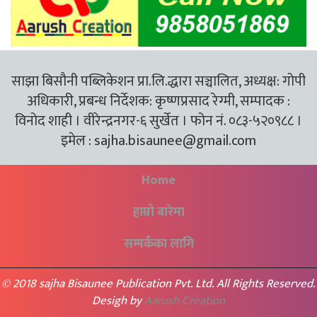
साझा बिसौनी पब्लिकेशन प्रा.लि.द्धारा सञ्चालित, अध्यक्ष: गोपी
अधिकारी, प्रबन्ध निर्देशक: कृष्णप्रसाद रेग्मी, सम्पादक :
विनोद शाही । वीरेन्द्रनगर-६ सुर्खेत । फोन नं. ०८३-५२०९८८ ।
इमेल :
sajha.bisaunee@gmail.com
Home
हाम्रो बारेमा
सम्पर्कका लागि
© 2018 sajha Bisaunee Publication Pvt. Ltd. All Rights Reserved.
Desigh by
Aarush Creation