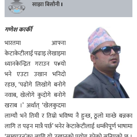
साझा बिसौनी
।
गणेश कार्की
भारतमा आफ्ना
केटाकेटीलाई पढाइ लेखाइमा
ध्यानकेन्द्रित गराउन प¥यो
भने एउटा उखान भनिदो
रहछ, ‘पढोगे लिखोगे बनोगे
नवाब, खेलोगे कुदोगे बनोगे
खराब ।’ अर्थात् ‘खेलकुदमा
लाग्यौ भने तिमी र तिम्रो भविष्य नै हुन्छ, ठूलो मान्छे बन्नका
लागि त पढ्न मात्रै पर्छ’ भनेर केटाकेटीलाई धम्कीपूर्ण भाषामा
‘सम्झाउन’का लागि यो उखानको प्रयोग गरेको सुनिएको छ ।