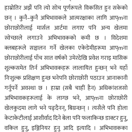
हाम्रोतिर अझैं पनि त्यो सोच पूर्णरूपले विकसित हुन सकेको
छन् । कुनै–कुनै अभिभावकले आत्मरक्षाका लागि आप्mना
छोराछोरीलाई मार्सल आर्टमा लगाए पनि अन्य खेलमा
स्वेच्छाले लगाउने अभिभावकको कमी छ । विदेशमा
क्लबहरूले सञ्चालन गर्ने खेलका एकेडेमीहरूमा आप्mना
छोराछोरीलाई पाँच सात वर्षको उमेरदेखि प्रवेश गराइ मासिक
शुल्कसमेत तिर्न अभिभावकहरू लालायित हुन्छन् भने यहाँ
निःशुल्क प्रशिक्षण हुन्छ भनेपनि छोराछोरी पठाउन आनाकानी
गर्नुपर्ने अवस्था छ । हाम्रा (सबै चाहीं हैन) अधिकांशजसो
अभिभावकहरूलाई के लाग्छ भने, आप्mना छोराछोरी
खेलकुदमा लागे भने पढ्दैनन्, बिग्रन्छन् । त्यसैले पनि होला
केटाकेटीलाई आशीर्वाद दिने बेला पनि फलाकिन्छ डाक्टर हुनु,
वकिल हुनु, इञ्जिनियर हुनु आदि इत्यादि । अभिभावकका