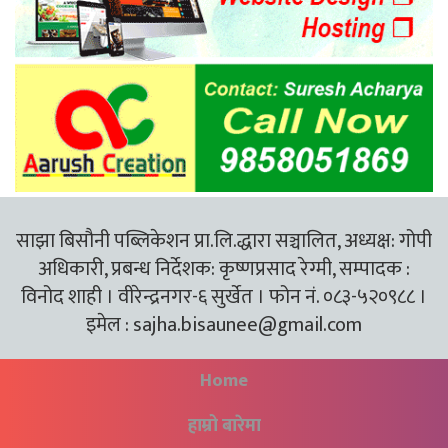
साझा बिसौनी पब्लिकेशन प्रा.लि.द्धारा सञ्चालित, अध्यक्ष: गोपी
अधिकारी, प्रबन्ध निर्देशक: कृष्णप्रसाद रेग्मी, सम्पादक :
विनोद शाही । वीरेन्द्रनगर-६ सुर्खेत । फोन नं. ०८३-५२०९८८ ।
इमेल :
sajha.bisaunee@gmail.com
Home
हाम्रो बारेमा