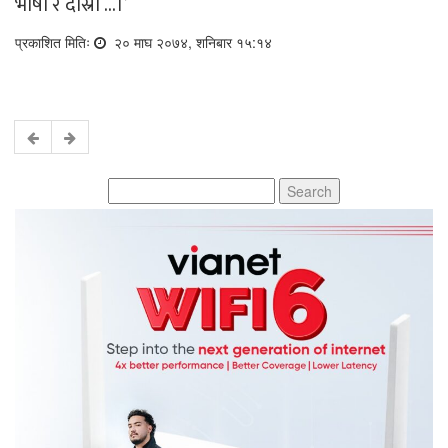
भाषा र दोस्री …।’
प्रकाशित मितिः
२० माघ २०७४, शनिबार १५:१४
Search
for: