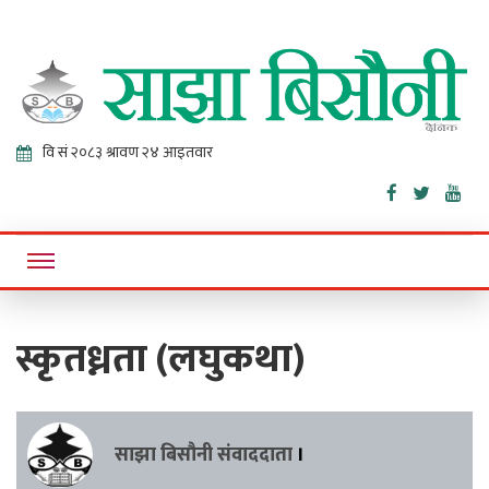
Sajha
Online News Portal
Bisaunee
स्कृतध्नता (लघुकथा)
साझा बिसौनी संवाददाता
।