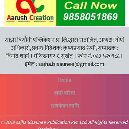
साझा बिसौनी पब्लिकेशन प्रा.लि.द्धारा सञ्चालित, अध्यक्ष: गोपी
अधिकारी, प्रबन्ध निर्देशक: कृष्णप्रसाद रेग्मी, सम्पादक :
विनोद शाही । वीरेन्द्रनगर-६ सुर्खेत । फोन नं. ०८३-५२०९८८ ।
इमेल :
sajha.bisaunee@gmail.com
Home
हाम्रो बारेमा
सम्पर्कका लागि
© 2018 sajha Bisaunee Publication Pvt. Ltd. All Rights Reserved.