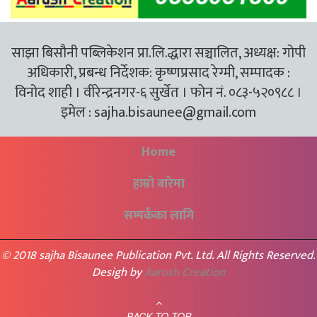
साझा बिसौनी पब्लिकेशन प्रा.लि.द्धारा सञ्चालित, अध्यक्ष: गोपी
अधिकारी, प्रबन्ध निर्देशक: कृष्णप्रसाद रेग्मी, सम्पादक :
विनोद शाही । वीरेन्द्रनगर-६ सुर्खेत । फोन नं. ०८३-५२०९८८ ।
इमेल :
sajha.bisaunee@gmail.com
Home
हाम्रो बारेमा
सम्पर्कका लागि
© 2018 sajha Bisaunee Publication Pvt. Ltd. All Rights Reserved.
Desigh by
Aarush Creation
BACK TO TOP