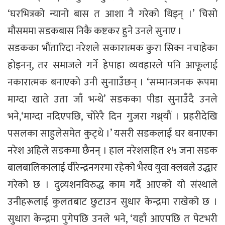
‘घरभित्रको न्यानो बास त आशा नै गरेको थिइन् ।’ चिसो
मौसममा सडकबास निकै कष्टकर हुने उनले सुनाए ।
सडकका भौंतारिदा नरेशले सकारात्मक कुरा सिक्न नचाहेका
होइनन्, तर समाजले गर्ने हेपाहा व्यवहारले पनि आफूलाई
नकारात्मक बनाएको उनी सुनााउँछन् । ‘सम्मानजनक रूपमा
माग्दा खाते उता जाँ भन्थे’ सडकका पीडा सुनाउँदै उनले
भने,‘माग्दा नदिएपछि, चोरेरै दिन गुजरा गथ्र्यौं । प्रहरीदेखि
पसलका साहुलेसमेत कुट्थे ।’ यसरी सडकलाई घर बनाएका
नरेश अहिले सडकमा छैनन् । हाल नरेशसहित १५ जना सडक
बालबालिकालाई वीरेन्द्रनगरमा रहेको भैरव युवा क्लबले उद्धार
गरेको छ । दुव्र्यशनविरुद्ध काम गर्दै आएको यो संस्थाले
उनीहरूलाई कुलतबाट छुटाउन सुधार केन्द्रमा राखेको छ ।
सुधारा केन्द्रमा पुगेपछि उनले भने, ‘यहाँ आएपछि त पेटभरी