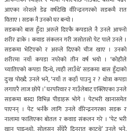
आफन्तको स्याहार र माया नपाएपछि गाउँबाट बसमा चढेर
आएका नरेशले डेढ वर्षदेखि वीरेन्द्रनगरको सडकमै रात
विताए । सडक नै उनको घर बन्यो ।
सडकको बास हुँदा अरुले दिएकै कपडाले नै उनले आफ्नो
शरीर ढाके । कवाड संकलन गरी जसोतसो पेट पाले उनले ।
सडकमा भेटिएको र अरुले दिएको चीज खाए । उनको
शरीरमा नयाँ कपडा नपरेको तीन वर्ष भयो । ‘कोहीले
च्यातिएको कपडा दिन्थे, त्यही लाउँथे’ सडकमा बास हुँदाको
दुःख पोख्दै उनले भने, ‘नयाँ त कहाँ पाउनु र ? थोत्रा कपडा
लगाएरै लाज छोपें ।’ घरपरिवार र गाउँलेबाट एक्लिएका उनले
सडकमा बस्दा विभिन्न पीडाहरू भोगे । पेटभरी खानासमेत
पाएनन् । पेट भर्नकै लागि उनले वीरेन्द्रनगरका सडक र
नालामा फालिएका बोतल र कवाड संकलन गरे । ‘पेट भरी
खान पाइन्थ्यो, सोलुसन सुँघेरै दिनरात काट्थे’ उनले भने,