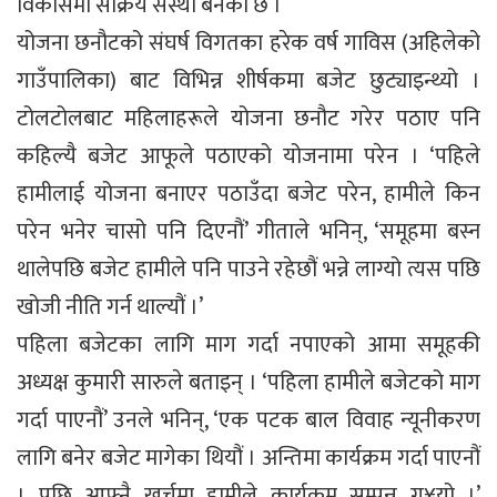
विकासमा सक्रिय संस्था बनेको छ ।
योजना छनौटको संघर्ष विगतका हरेक वर्ष गाविस (अहिलेको
गाउँपालिका) बाट विभिन्न शीर्षकमा बजेट छुट्याइन्थ्यो ।
टोलटोलबाट महिलाहरूले योजना छनौट गरेर पठाए पनि
कहिल्यै बजेट आफूले पठाएको योजनामा परेन । ‘पहिले
हामीलाई योजना बनाएर पठाउँदा बजेट परेन, हामीले किन
परेन भनेर चासो पनि दिएनौं’ गीताले भनिन्, ‘समूहमा बस्न
थालेपछि बजेट हामीले पनि पाउने रहेछौं भन्ने लाग्यो त्यस पछि
खोजी नीति गर्न थाल्यौं ।’
पहिला बजेटका लागि माग गर्दा नपाएको आमा समूहकी
अध्यक्ष कुमारी सारुले बताइन् । ‘पहिला हामीले बजेटको माग
गर्दा पाएनौं’ उनले भनिन्, ‘एक पटक बाल विवाह न्यूनीकरण
लागि बनेर बजेट मागेका थियौं । अन्तिमा कार्यक्रम गर्दा पाएनौं
। पछि आफ्नै खर्चमा हामीले कार्यक्रम सम्पन्न ग¥यो ।’