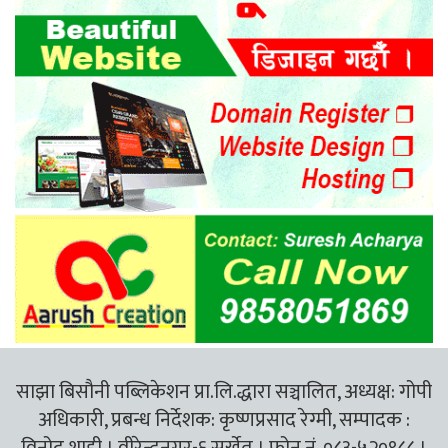
साझा बिसौनी पब्लिकेशन प्रा.लि.द्धारा सञ्चालित, अध्यक्ष: गोपी
अधिकारी, प्रबन्ध निर्देशक: कृष्णप्रसाद रेग्मी, सम्पादक :
विनोद शाही । वीरेन्द्रनगर-६ सुर्खेत । फोन नं. ०८३-५२०९८८ ।