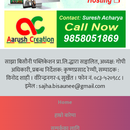
साझा बिसौनी पब्लिकेशन प्रा.लि.द्धारा सञ्चालित, अध्यक्ष: गोपी
अधिकारी, प्रबन्ध निर्देशक: कृष्णप्रसाद रेग्मी, सम्पादक :
विनोद शाही । वीरेन्द्रनगर-६ सुर्खेत । फोन नं. ०८३-५२०९८८ ।
इमेल :
sajha.bisaunee@gmail.com
Home
हाम्रो बारेमा
सम्पर्कका लागि